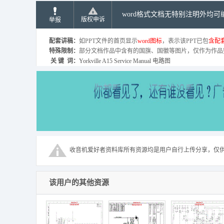
word格式文档无特别注明外均
版权申诉
举报
配套讲稿：
如PPT文件的首页显示
word图标
，表示该PPT已包
含配套
特殊限制：
部分文档作品中含有的国旗、国徽等图片，仅作为作品
关 键 词：
Yorkville A15 Service Manual 电路图
收音机爱好者资料库所有资源均是用户自行上传分享，仅
该用户的其他资源