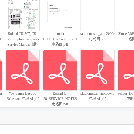
Marshall-5520-200W-
Marshall-2500SL-X-
Marshall-5213-Power-
Marshall
Power-Amp-Bass-
5881-2500-60-58-
Amp-Schematic电路原
Schema
Combo-Schematic电路
Issue-12-Schematic电
理图.pdf
图.
原理图.pdf
路原理图.pdf
Roland TR-707, TR-
studer
studiomaster_amp2000e
Shure-M68
f
727 Rhythm Composer
D950_DigAudioProc_Diagrams
电路图.pdf
路图
Service Manual 电路
电路图.pdf
图.pdf
Marshall-8040-
Marshall-6100-6101-
Marshall-2100-SL-X-
Marshall
Valvestate-Schematic电
6100-65-04-Issue-6-
EL34-2100-60-34-
400W-Hea
路原理图.pdf
Schematic电路原理
issue10-Schematic电路
02-Sche
图.pdf
原理图.pdf
图.
er_Guide
Vox Venue Bass 50
Roland U-
studiomaster_mixdown_classic_8
selmer_tbi
Schematic 电路图.pdf
20_SERVICE_NOTES
电路图.pdf
电路图
电路图.pdf
-
Marshall-3315-5150-