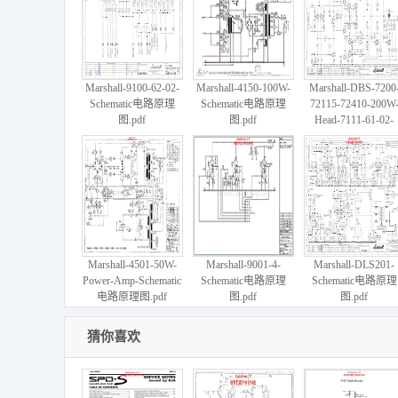
Marshall-9100-62-02-
Marshall-4150-100W-
Marshall-DBS-7200
Schematic电路原理
Schematic电路原理
72115-72410-200W
图.pdf
图.pdf
Head-7111-61-02-
Schematic电路原理
图.pdf
Marshall-4501-50W-
Marshall-9001-4-
Marshall-DLS201-
Power-Amp-Schematic
Schematic电路原理
Schematic电路原理
电路原理图.pdf
图.pdf
图.pdf
猜你喜欢