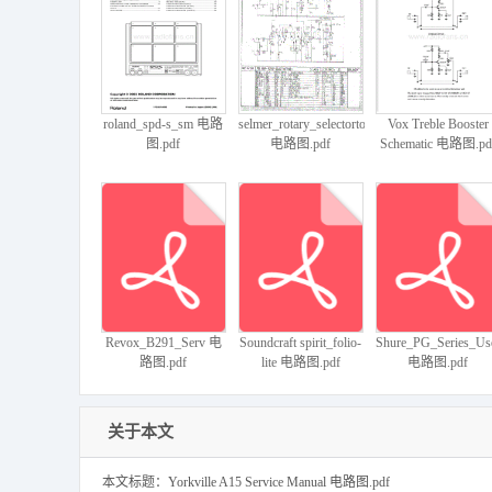
Marshall-DBS-7200-
Marshall-2550-Amp-
Marshall-4145-
72115-72410-200W-
Schematic电路原理
Schematic电路原理
Head-7111-65-02-
图.pdf
图.pdf
Schematic电路原理
roland_spd-s_sm 电路
selmer_rotary_selectortone_15w
Vox Treble Booster
图.pdf
图.pdf
电路图.pdf
Schematic 电路图.pd
Marshall-6100-6101-
Marshall-5502-
Marshall-5503-
6100-61-04-Issue-4-
Schematic电路原理
JCM800-Bass-30W-
Schematic电路原理
图.pdf
Schematic电路原理
图.pdf
图.pdf
Revox_B291_Serv 电
Soundcraft spirit_folio-
Shure_PG_Series_Us
路图.pdf
lite 电路图.pdf
电路图.pdf
关于本文
本文标题：Yorkville A15 Service Manual 电路图.pdf
Marshall-DLS50-
Marshall-2501-50W-
Marshall-3005H-12W