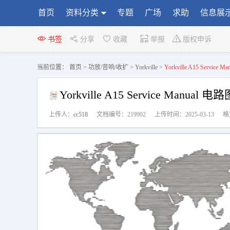
首页
资料分类
专题
广场
求助
信息展
书签
分享
收藏
举报
版权申诉
当前位置：
首页
>
功放/音响/收扩
>
Yorkville
>
Yorkville A15 Service 
Yorkville A15 Service Manual 电路
上传人：
cc518
文档编号：219902
上传时间：2025-03-13
格