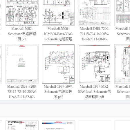
-
Marshall-5002-
Marshall-5506-
Marshall-DBS-7200-
Marshall-
-
Schematic电路原理
JCM800-Bass-30W-
72115-72410-200W-
Schema
图.pdf
Schematic电路原理
Head-7111-60-0c-
图.
图.pdf
Schematic电路原理
图.pdf
Marshall-DBS-7200-
Marshall-1987-50W-
Marshall-1987-Mk2-
Marshall-
72115-72410-200W-
Schematic电路原理
50W-Lead-Schematic电
Schema
Head-7111-62-02-
图.pdf
路原理图.pdf
图.
Schematic电路原理
图.pdf