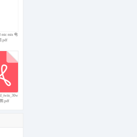
-2555-Psu-
tic电路原理
pdf
 mic mix 电
.pdf
-DBS-7400-
d-7400-61-
matic电路原理
pdf
rd_twin_30w
.pdf