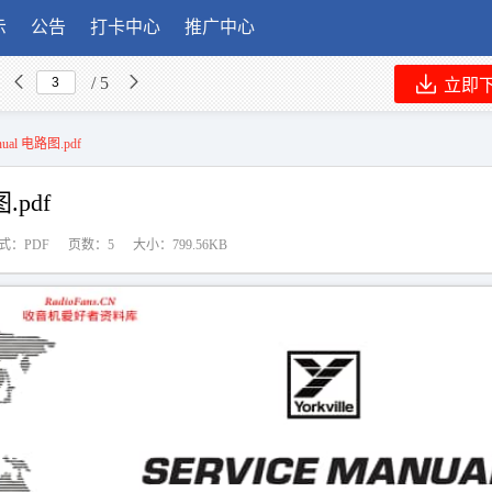
示
公告
打卡中心
推广中心
/ 5
立即
Manual 电路图.pdf
图.pdf
式：PDF
页数：5
大小：799.56KB